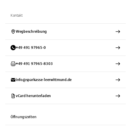
Kontakt
Wegbeschreibung
+
49
491
97965-0
+
49
491
97965-8303
info@sparkasse-leerwittmund.de
vCard herunterladen
Öffnungszeiten