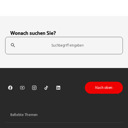
Wonach suchen Sie?
Suchfeld
Tippen Sie, um nach Themen zu suchen. Verwenden Sie die Pfeil-T
Nach oben
Sparkasse auf Facebook
Sparkasse auf Youtube
Sparkasse auf Instagram
Sparkasse auf TikTok
Sparkasse auf LinkedIn
Beliebte Themen