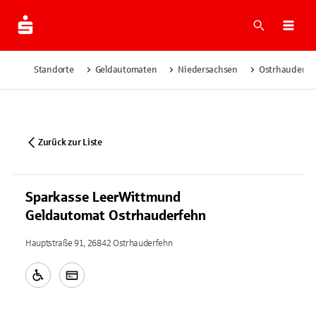
Suche
Navi
Standorte
Geldautomaten
Niedersachsen
Ostrhauderfe
Zurück zur Liste
Sparkasse LeerWittmund
Geldautomat Ostrhauderfehn
Hauptstraße 91, 26842 Ostrhauderfehn