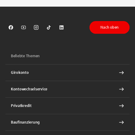
Nach oben
Sparkasse auf Facebook
Sparkasse auf Youtube
Sparkasse auf Instagram
Sparkasse auf TikTok
Sparkasse auf LinkedIn
Beliebte Themen
Girokonto
Kontowechselservice
Privatkredit
Baufinanzierung