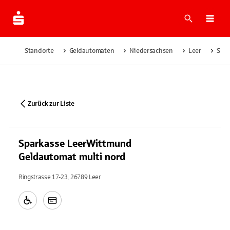
Suche
Navi
Standorte
Geldautomaten
Niedersachsen
Leer
Spar
Zurück zur Liste
Sparkasse LeerWittmund
Geldautomat multi nord
Ringstrasse 17-23, 26789 Leer