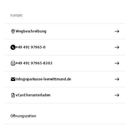
Kontakt
Wegbeschreibung
+
49
491
97965-0
+
49
491
97965-8303
info@sparkasse-leerwittmund.de
vCard herunterladen
Öffnungszeiten