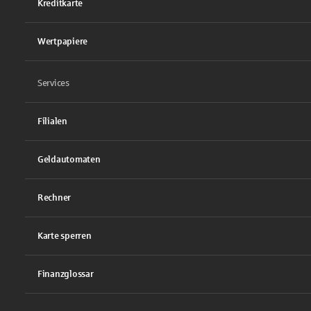
Kreditkarte
Wertpapiere
Services
Filialen
Geldautomaten
Rechner
Karte sperren
Finanzglossar