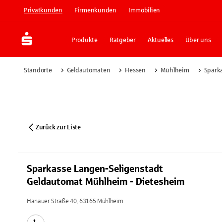
Privatkunden
Firmenkunden
Immobilien
Produkte
Ratgeber
Aktuelles
Über uns
Standorte
Geldautomaten
Hessen
Mühlheim
Spark
Zurück zur Liste
Sparkasse Langen-Seligenstadt
Geldautomat Mühlheim - Dietesheim
Hanauer Straße 40, 63165 Mühlheim