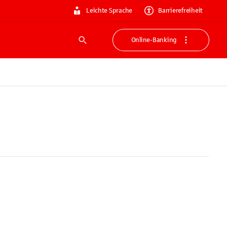
Leichte Sprache
Barrierefreiheit
Online-Banking
Suche