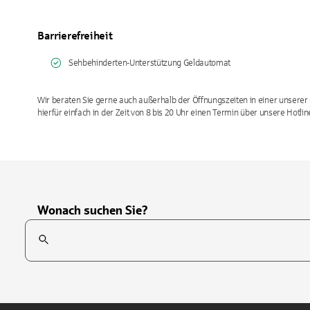
Barrierefreiheit
Sehbehinderten-Unterstützung Geldautomat
Wir beraten Sie gerne auch außerhalb der Öffnungszeiten in einer unserer 
hierfür einfach in der Zeit von 8 bis 20 Uhr einen Termin über unsere Hotli
Wonach suchen Sie?
Suchfeld
Tippen Sie, um nach Themen zu suchen. Verwenden Sie die Pfei