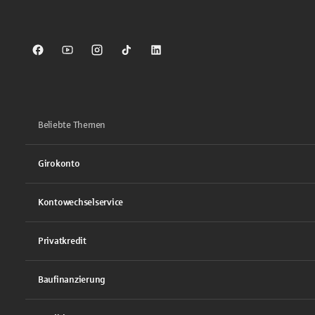
Sparkasse auf Facebook
Sparkasse auf Youtube
Sparkasse auf Instagram
Sparkasse auf TikTok
Sparkasse auf LinkedIn
Beliebte Themen
Girokonto
Kontowechselservice
Privatkredit
Baufinanzierung