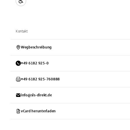
Kontakt
Wegbeschreibung
+
49
6182
925-0
+
49
6182
925-760888
info@sls-direkt.de
vCard herunterladen