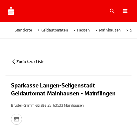
Suche
Navi
Standorte
Geldautomaten
Hessen
Mainhausen
Spa
Zurück zur Liste
Sparkasse Langen-Seligenstadt
Geldautomat Mainhausen - Mainflingen
Brüder-Grimm-Straße 25, 63533 Mainhausen