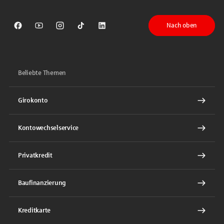
Nach oben
Sparkasse auf Facebook
Sparkasse auf Youtube
Sparkasse auf Instagram
Sparkasse auf TikTok
Sparkasse auf LinkedIn
Beliebte Themen
Girokonto
Kontowechselservice
Privatkredit
Baufinanzierung
Kreditkarte