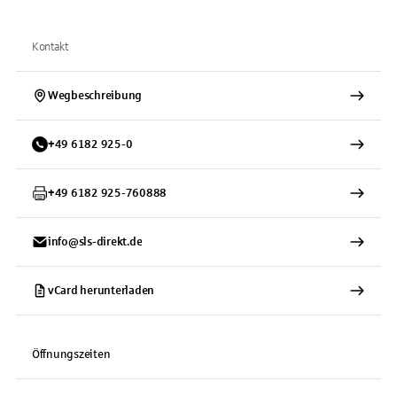
Kontakt
Wegbeschreibung
+
49
6182
925-0
+
49
6182
925-760888
info@sls-direkt.de
vCard herunterladen
Öffnungszeiten