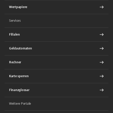
Wertpapiere
Services
Filialen
Geldautomaten
Rechner
Karte sperren
Finanzglossar
Weitere Portale