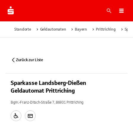
Suche
Navi
Standorte
Geldautomaten
Bayern
Prittriching
Spar
Zurück zur Liste
Sparkasse Landsberg-Dießen
Geldautomat Prittriching
Bgm.-Franz-Ditsch-Straße 7, 86931 Prittriching