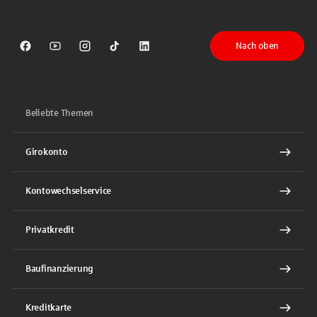
Nach oben
Sparkasse auf Facebook
Sparkasse auf Youtube
Sparkasse auf Instagram
Sparkasse auf TikTok
Sparkasse auf LinkedIn
Beliebte Themen
Girokonto
Kontowechselservice
Privatkredit
Baufinanzierung
Kreditkarte