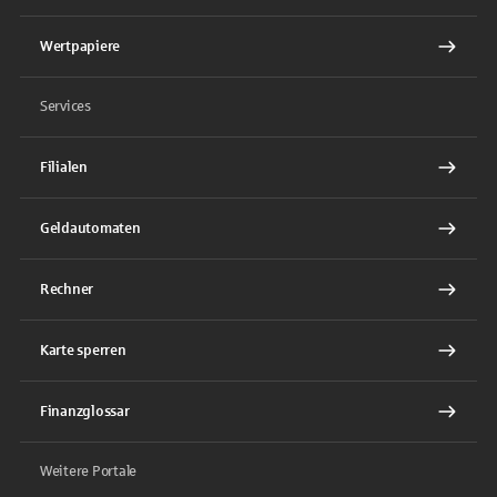
Wertpapiere
Services
Filialen
Geldautomaten
Rechner
Karte sperren
Finanzglossar
Weitere Portale