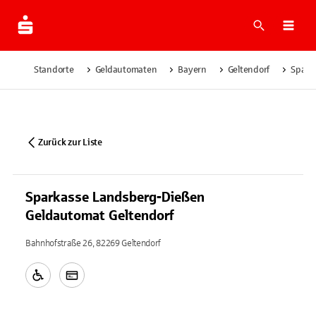
Suche
Navi
Standorte
Geldautomaten
Bayern
Geltendorf
Spark
Zurück zur Liste
Sparkasse Landsberg-Dießen
Geldautomat Geltendorf
Bahnhofstraße 26, 82269 Geltendorf