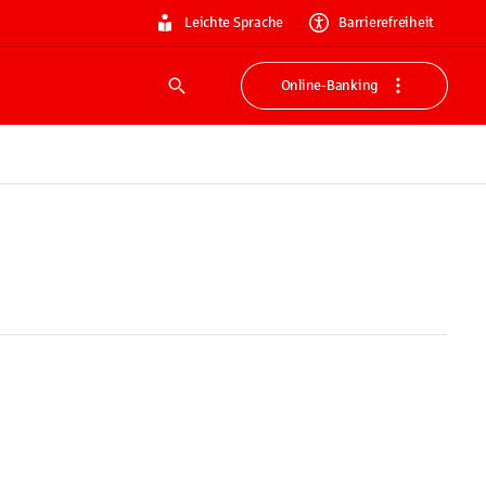
Leichte Sprache
Barrierefreiheit
Online-Banking
Suche