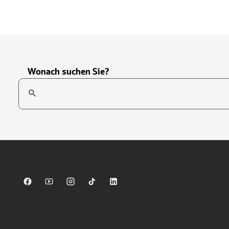
Wonach suchen Sie?
Suchfeld
Tippen Sie, um nach Themen zu suchen. Verwenden Sie die Pfei
Sparkasse auf Facebook
Sparkasse auf Youtube
Sparkasse auf Instagram
Sparkasse auf TikTok
Sparkasse auf LinkedIn