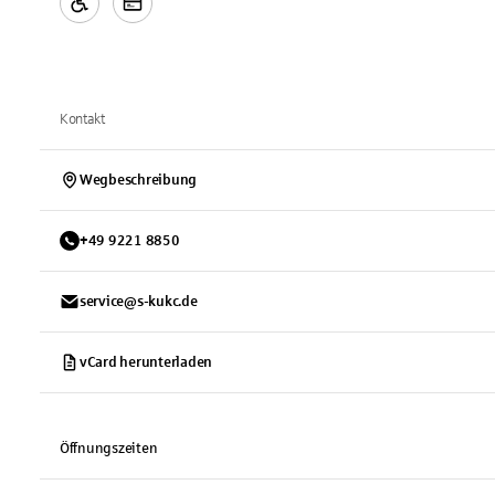
Kontakt
Wegbeschreibung
+
49
9221
8850
service@s-kukc.de
vCard herunterladen
Öffnungszeiten