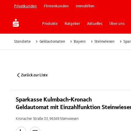
Privatkunden
Firmenkunden
Immobilien
Produkte
Ratgeber
Aktuelles
Über uns
Standorte
Geldautomaten
Bayern
Steinwiesen
Spar
Zurück zur Liste
Sparkasse Kulmbach-Kronach
Geldautomat mit Einzahlfunktion Steinwiese
Kronacher Straße 33, 96349 Steinwiesen