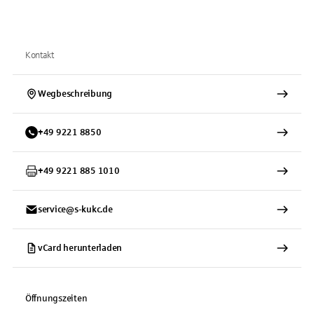
Kontakt
Wegbeschreibung
+
49
9221
8850
+
49
9221
885 1010
service@s-kukc.de
vCard herunterladen
Öffnungszeiten