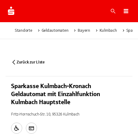
Suche
Navi
Standorte
Geldautomaten
Bayern
Kulmbach
Sparka
Zurück zur Liste
Sparkasse Kulmbach-Kronach
Geldautomat mit Einzahlfunktion
Kulmbach Hauptstelle
Fritz-Hornschuch-Str. 10, 95326 Kulmbach