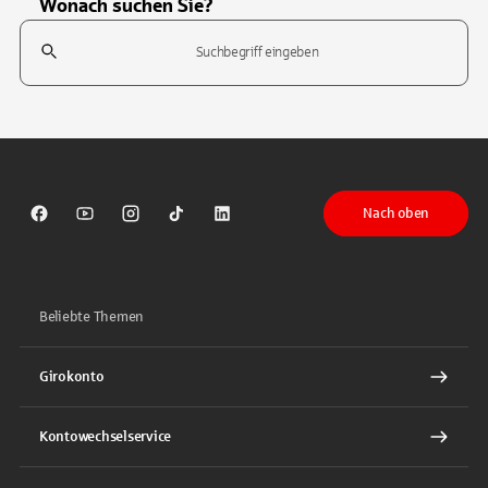
Wonach suchen Sie?
Suchfeld
Tippen Sie, um nach Themen zu suchen. Verwenden Sie die Pfeil-T
Nach oben
Sparkasse auf Facebook
Sparkasse auf Youtube
Sparkasse auf Instagram
Sparkasse auf TikTok
Sparkasse auf LinkedIn
Beliebte Themen
Girokonto
Kontowechselservice