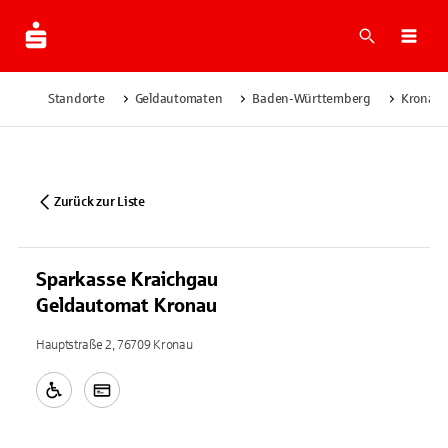
Suche
Navi
Standorte
Geldautomaten
Baden-Württemberg
Kronau
Zurück zur Liste
Sparkasse Kraichgau
Geldautomat Kronau
Hauptstraße 2, 76709 Kronau