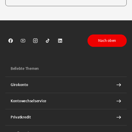
Tippen Sie, um nach Themen zu suchen. Verwenden Sie die Pfeil-T
Nach oben
Sparkasse auf Facebook
Sparkasse auf Youtube
Sparkasse auf Instagram
Sparkasse auf TikTok
Sparkasse auf LinkedIn
Beliebte Themen
Girokonto
Kontowechselservice
Privatkredit