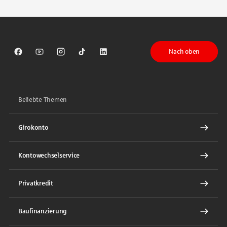
Nach oben
Sparkasse auf Facebook
Sparkasse auf Youtube
Sparkasse auf Instagram
Sparkasse auf TikTok
Sparkasse auf LinkedIn
Beliebte Themen
Girokonto
Kontowechselservice
Privatkredit
Baufinanzierung