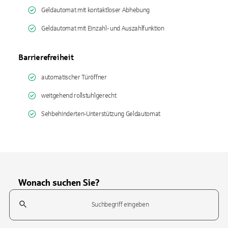
Geldautomat mit kontaktloser Abhebung
Geldautomat mit Einzahl- und Auszahlfunktion
Barrierefreiheit
automatischer Türöffner
weitgehend rollstuhlgerecht
Sehbehinderten-Unterstützung Geldautomat
Wonach suchen Sie?
Suchfeld
Tippen Sie, um nach Themen zu suchen. Verwenden Sie die Pfeil-T