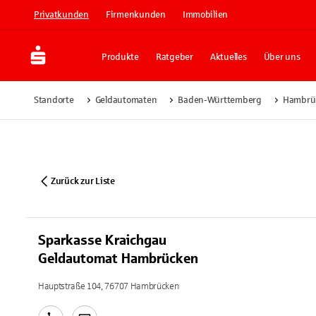
Privatkunden
Firmenkunden
Immobilien
Produkte
Ratgeber
Aktuelles
Über uns
Standorte
Geldautomaten
Baden-Württemberg
Hambrü
Zurück zur Liste
Sparkasse Kraichgau
Geldautomat Hambrücken
Hauptstraße 104, 76707 Hambrücken