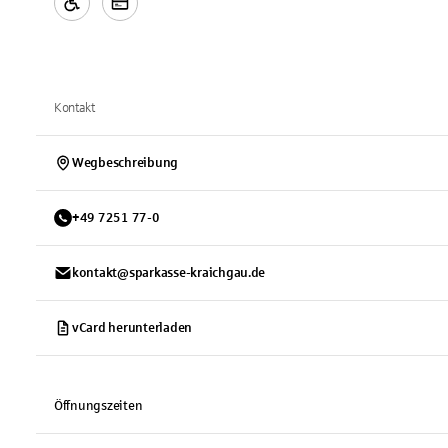
Kontakt
Wegbeschreibung
+
49
7251
77-0
kontakt@sparkasse-kraichgau.de
vCard herunterladen
Öffnungszeiten