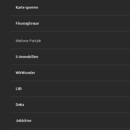
Karte sperren
Finanzglossar
Weitere Portale
S-Immobilien
WirWunder
LBS
Deka
Jobbörse