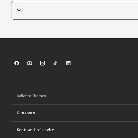
Suchfeld
Tippen Sie, um nach Themen zu suchen. Verwenden Sie die Pfei
Sparkasse auf Facebook
Sparkasse auf Youtube
Sparkasse auf Instagram
Sparkasse auf TikTok
Sparkasse auf LinkedIn
Beliebte Themen
Girokonto
Kontowechselservice