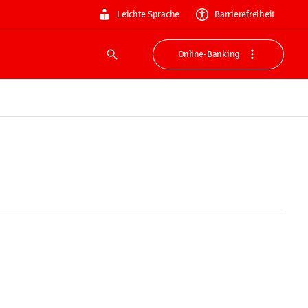
Leichte Sprache
Barrierefreiheit
Online-Banking
Suche