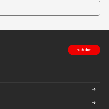
te, um auszuwählen
Nach oben