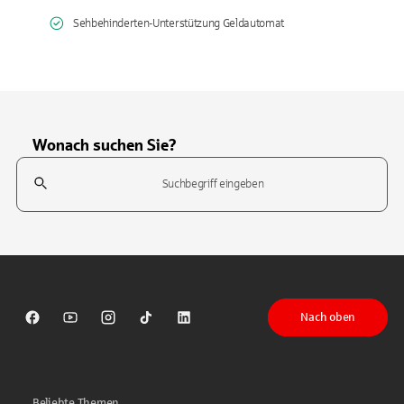
Sehbehinderten-Unterstützung Geldautomat
Wonach suchen Sie?
Suchfeld
Tippen Sie, um nach Themen zu suchen. Verwenden Sie die Pfeil-T
Nach oben
Sparkasse auf Facebook
Sparkasse auf Youtube
Sparkasse auf Instagram
Sparkasse auf TikTok
Sparkasse auf LinkedIn
Beliebte Themen