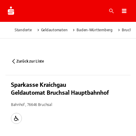
Suche
Navi
Standorte
Geldautomaten
Baden-Württemberg
Bruchsa
Zurück zur Liste
Sparkasse Kraichgau
Geldautomat Bruchsal Hauptbahnhof
Bahnhof , 76646 Bruchsal