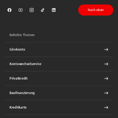
Nach oben
Sparkasse auf Facebook
Sparkasse auf Youtube
Sparkasse auf Instagram
Sparkasse auf TikTok
Sparkasse auf LinkedIn
Beliebte Themen
Girokonto
Kontowechselservice
Privatkredit
Baufinanzierung
Kreditkarte