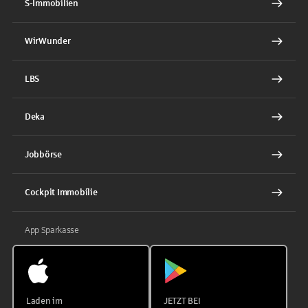
S-Immobilien
WirWunder
LBS
Deka
Jobbörse
Cockpit Immobilie
App Sparkasse
Laden im
JETZT BEI