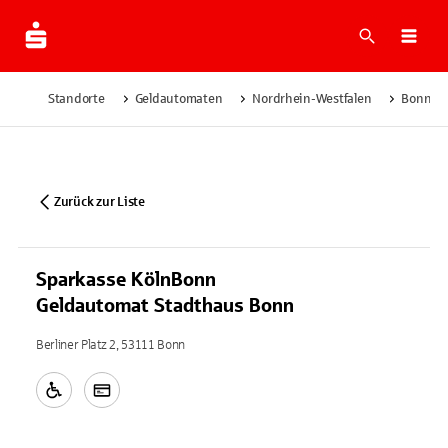
Suche
Navi
Standorte
Geldautomaten
Nordrhein-Westfalen
Bonn
Zurück zur Liste
Sparkasse KölnBonn
Geldautomat Stadthaus Bonn
Berliner Platz 2, 53111 Bonn