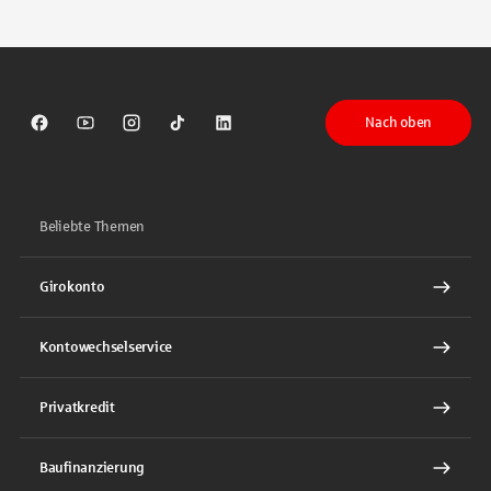
Tippen Sie, um nach Themen zu suchen. Verwenden Sie die Pfeil-T
Nach oben
Sparkasse auf Facebook
Sparkasse auf Youtube
Sparkasse auf Instagram
Sparkasse auf TikTok
Sparkasse auf LinkedIn
Beliebte Themen
Girokonto
Kontowechselservice
Privatkredit
Baufinanzierung