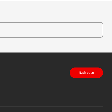
te, um auszuwählen
Nach oben