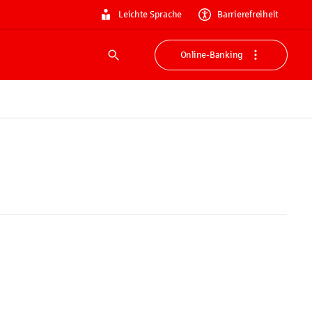
Leichte Sprache
Barrierefreiheit
Online-Banking
Suche