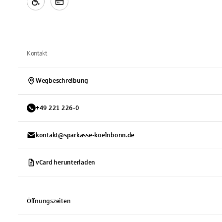
Kontakt
Wegbeschreibung
+
49
221
226-0
kontakt@sparkasse-koelnbonn.de
vCard herunterladen
Öffnungszeiten