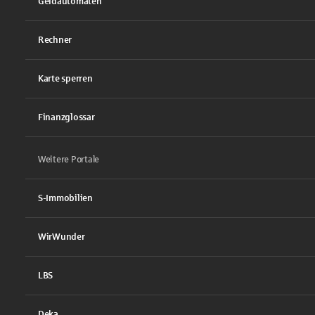
Geldautomaten
Rechner
Karte sperren
Finanzglossar
Weitere Portale
S-Immobilien
WirWunder
LBS
Deka