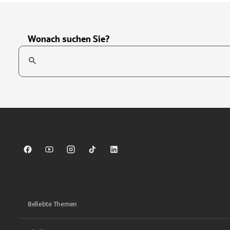
Wonach suchen Sie?
Suchfeld
Tippen Sie, um nach Themen zu suchen. Verwenden Sie die Pfei
Sparkasse auf Facebook
Sparkasse auf Youtube
Sparkasse auf Instagram
Sparkasse auf TikTok
Sparkasse auf LinkedIn
Beliebte Themen