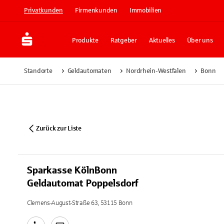
Privatkunden
Firmenkunden
Immobilien
Produkte
Ratgeber
Aktuelles
Über uns
Standorte
Geldautomaten
Nordrhein-Westfalen
Bonn
Zurück zur Liste
Sparkasse KölnBonn
Geldautomat Poppelsdorf
Clemens-August-Straße 63, 53115 Bonn