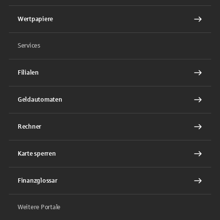
Wertpapiere
Services
Filialen
Geldautomaten
Rechner
Karte sperren
Finanzglossar
Weitere Portale