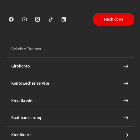
Nach oben
Sparkasse auf Facebook
Sparkasse auf Youtube
Sparkasse auf Instagram
Sparkasse auf TikTok
Sparkasse auf LinkedIn
Beliebte Themen
Girokonto
Kontowechselservice
Privatkredit
Baufinanzierung
Kreditkarte