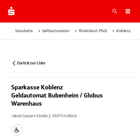
Suche
Navi
Standorte
Geldautomaten
Rheinland-Pfalz
Koblenz
Zurück zur Liste
Sparkasse Koblenz
Geldautomat Bubenheim / Globus
Warenhaus
Jakob-Caspers-Straße 2, 56070 Koblenz