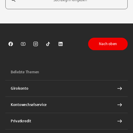
Tippen Sie, um nach Themen zu suchen. Verwenden Sie die Pfeil-T
Nach oben
Sparkasse auf Facebook
Sparkasse auf Youtube
Sparkasse auf Instagram
Sparkasse auf TikTok
Sparkasse auf LinkedIn
Beliebte Themen
Girokonto
Kontowechselservice
Privatkredit