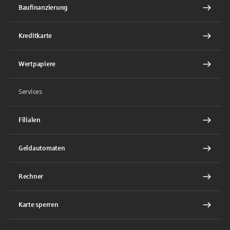
Baufinanzierung
Kreditkarte
Wertpapiere
Services
Filialen
Geldautomaten
Rechner
Karte sperren