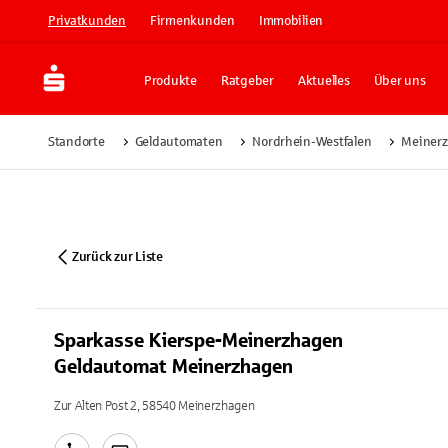
Privatkunden
Firmenkunden
Immobilien
Produkte
Ratgeber
Aktuelles
Über uns
Standorte
Geldautomaten
Nordrhein-Westfalen
Meiner
Zurück zur Liste
Sparkasse Kierspe-Meinerzhagen
Geldautomat Meinerzhagen
Zur Alten Post 2, 58540 Meinerzhagen