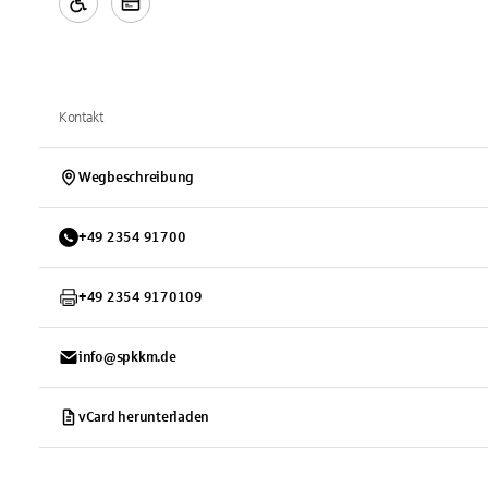
Kontakt
Wegbeschreibung
+
49
2354
91700
+
49
2354
9170109
info@spkkm.de
vCard herunterladen