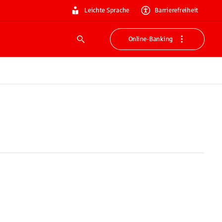
Leichte Sprache
Barrierefreiheit
Online-Banking
Suche