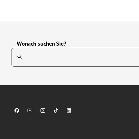
Wonach suchen Sie?
Suchfeld
Tippen Sie, um nach Themen zu suchen. Verwenden Sie die Pfei
Sparkasse auf Facebook
Sparkasse auf Youtube
Sparkasse auf Instagram
Sparkasse auf TikTok
Sparkasse auf LinkedIn