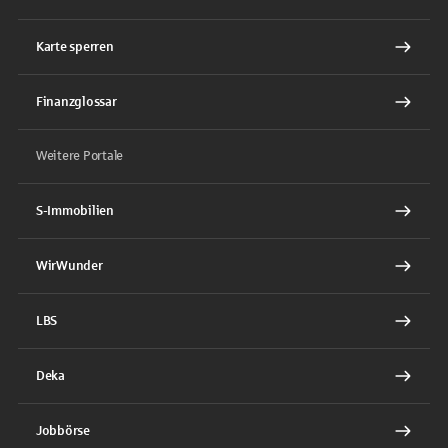
Karte sperren
Finanzglossar
Weitere Portale
S-Immobilien
WirWunder
LBS
Deka
Jobbörse