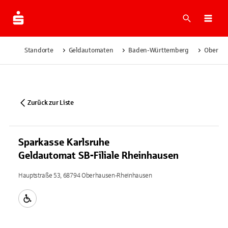
Suche
Navi
Standorte
Geldautomaten
Baden-Württemberg
Oberha
Zurück zur Liste
Sparkasse Karlsruhe
Geldautomat SB-Filiale Rheinhausen
Hauptstraße 53, 68794 Oberhausen-Rheinhausen