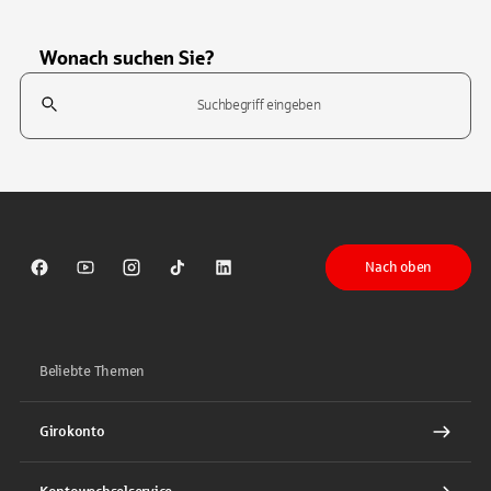
Wonach suchen Sie?
Suchfeld
Tippen Sie, um nach Themen zu suchen. Verwenden Sie die Pfeil-T
Nach oben
Sparkasse auf Facebook
Sparkasse auf Youtube
Sparkasse auf Instagram
Sparkasse auf TikTok
Sparkasse auf LinkedIn
Beliebte Themen
Girokonto