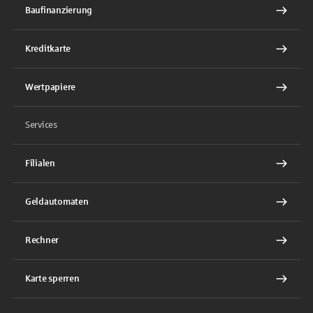
Baufinanzierung
Kreditkarte
Wertpapiere
Services
Filialen
Geldautomaten
Rechner
Karte sperren