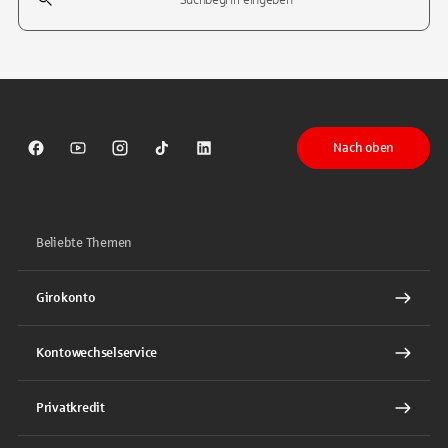
Tippen Sie, um nach Themen zu suchen. Verwenden Sie die Pfeil-T
Nach oben
Sparkasse auf Facebook
Sparkasse auf Youtube
Sparkasse auf Instagram
Sparkasse auf TikTok
Sparkasse auf LinkedIn
Beliebte Themen
Girokonto
Kontowechselservice
Privatkredit