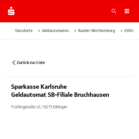
Suche
Navi
Standorte
Geldautomaten
Baden-Württemberg
Ettlinge
Zurück zur Liste
Sparkasse Karlsruhe
Geldautomat SB-Filiale Bruchhausen
Frühlingstraße 10, 76275 Ettlingen