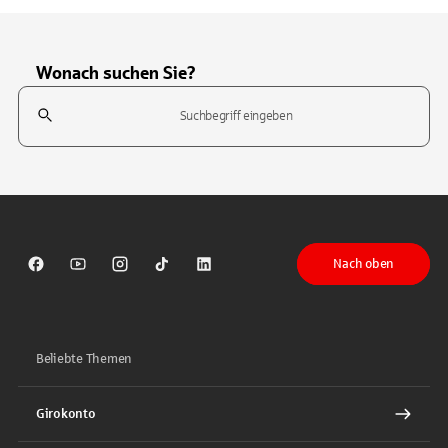
Wonach suchen Sie?
Suchfeld
Tippen Sie, um nach Themen zu suchen. Verwenden Sie die Pfeil-T
Nach oben
Sparkasse auf Facebook
Sparkasse auf Youtube
Sparkasse auf Instagram
Sparkasse auf TikTok
Sparkasse auf LinkedIn
Beliebte Themen
Girokonto