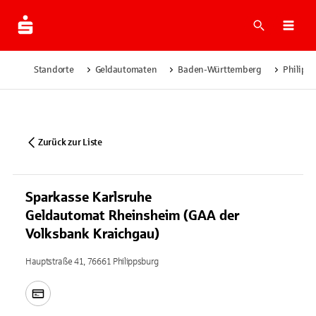
Suche
Navi
Standorte
Geldautomaten
Baden-Württemberg
Philipp
Zurück zur Liste
Sparkasse Karlsruhe
Geldautomat Rheinsheim (GAA der
Volksbank Kraichgau)
Hauptstraße 41, 76661 Philippsburg