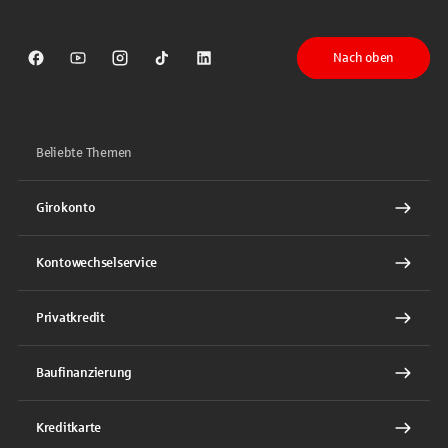
Nach oben
Sparkasse auf Facebook
Sparkasse auf Youtube
Sparkasse auf Instagram
Sparkasse auf TikTok
Sparkasse auf LinkedIn
Beliebte Themen
Girokonto
Kontowechselservice
Privatkredit
Baufinanzierung
Kreditkarte