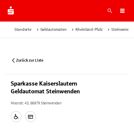
Suche
Navi
Standorte
Geldautomaten
Rheinland-Pfalz
Steinwenden
Zurück zur Liste
Sparkasse Kaiserslautern
Geldautomat Steinwenden
Moorstr. 43, 66879 Steinwenden