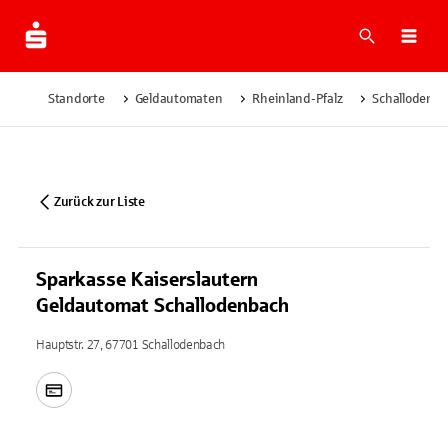
Suche
Navi
Standorte
Geldautomaten
Rheinland-Pfalz
Schallodenb
Zurück zur Liste
Sparkasse Kaiserslautern
Geldautomat Schallodenbach
Hauptstr. 27, 67701 Schallodenbach