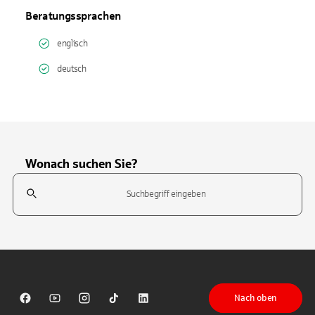
Beratungssprachen
englisch
deutsch
Wonach suchen Sie?
Suchfeld
Tippen Sie, um nach Themen zu suchen. Verwenden Sie die Pfeil-T
Nach oben
Sparkasse auf Facebook
Sparkasse auf Youtube
Sparkasse auf Instagram
Sparkasse auf TikTok
Sparkasse auf LinkedIn