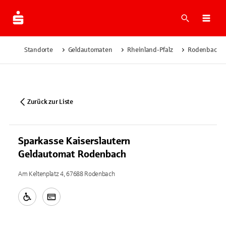
Suche
Navi
Standorte
Geldautomaten
Rheinland-Pfalz
Rodenbach
Zurück zur Liste
Sparkasse Kaiserslautern
Geldautomat Rodenbach
Am Keltenplatz 4, 67688 Rodenbach