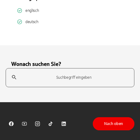
englisch
deutsch
Wonach suchen Sie?
Suchfeld
Tippen Sie, um nach Themen zu suchen. Verwenden Sie die Pfeil-T
Nach oben
Sparkasse auf Facebook
Sparkasse auf Youtube
Sparkasse auf Instagram
Sparkasse auf TikTok
Sparkasse auf LinkedIn