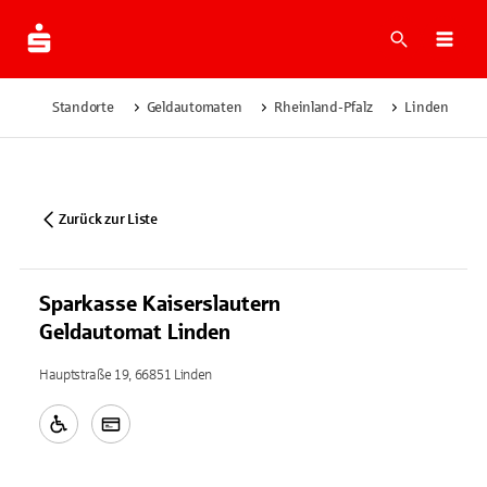
Suche
Navi
Standorte
Geldautomaten
Rheinland-Pfalz
Linden
Zurück zur Liste
Sparkasse Kaiserslautern
Geldautomat Linden
Hauptstraße 19, 66851 Linden