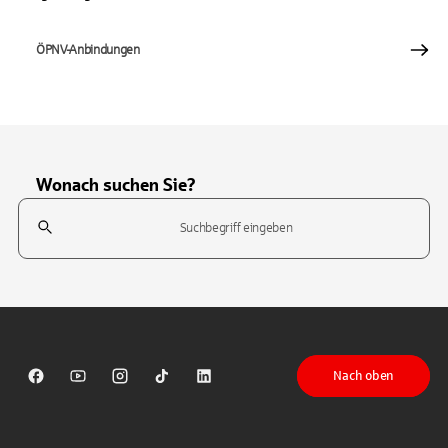
ÖPNV-Anbindungen
Wonach suchen Sie?
Suchfeld
Tippen Sie, um nach Themen zu suchen. Verwenden Sie die Pfeil-T
Nach oben
Sparkasse auf Facebook
Sparkasse auf Youtube
Sparkasse auf Instagram
Sparkasse auf TikTok
Sparkasse auf LinkedIn