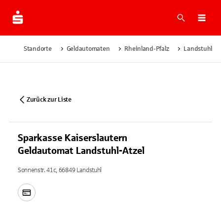
Suche
Navi
Standorte
Geldautomaten
Rheinland-Pfalz
Landstuhl
Zurück zur Liste
Sparkasse Kaiserslautern
Geldautomat Landstuhl-Atzel
Sonnenstr. 41c, 66849 Landstuhl