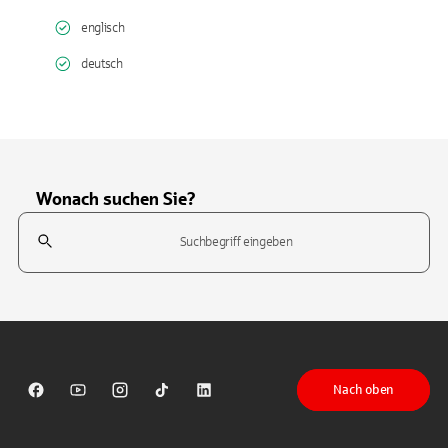
englisch
deutsch
Wonach suchen Sie?
Suchfeld
Tippen Sie, um nach Themen zu suchen. Verwenden Sie die Pfeil-T
Nach oben
Sparkasse auf Facebook
Sparkasse auf Youtube
Sparkasse auf Instagram
Sparkasse auf TikTok
Sparkasse auf LinkedIn