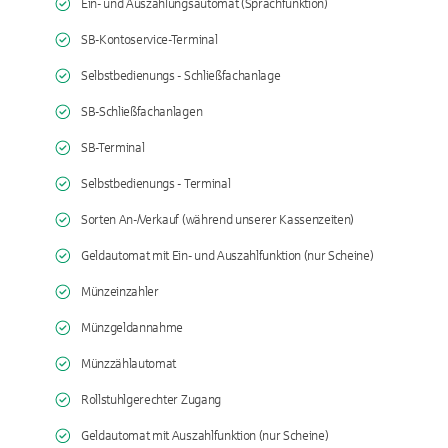
Ein- und Auszahlungsautomat (Sprachfunktion)
SB-Kontoservice-Terminal
Selbstbedienungs - Schließfachanlage
SB-Schließfachanlagen
SB-Terminal
Selbstbedienungs - Terminal
Sorten An-/Verkauf (während unserer Kassenzeiten)
Geldautomat mit Ein- und Auszahlfunktion (nur Scheine)
Münzeinzahler
Münzgeldannahme
Münzzählautomat
Rollstuhlgerechter Zugang
Geldautomat mit Auszahlfunktion (nur Scheine)