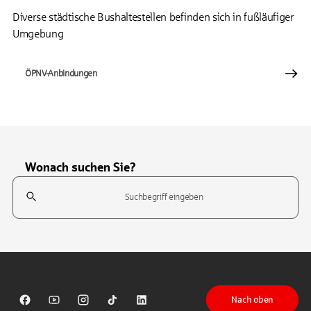
Diverse städtische Bushaltestellen befinden sich in fußläufiger
Umgebung
ÖPNV-Anbindungen
Wonach suchen Sie?
Suchfeld
Tippen Sie, um nach Themen zu suchen. Verwenden Sie die Pfeil-T
Nach oben
Sparkasse auf Facebook
Sparkasse auf Youtube
Sparkasse auf Instagram
Sparkasse auf TikTok
Sparkasse auf LinkedIn