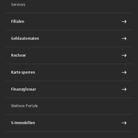
Services
Filialen
Geldautomaten
Rechner
Karte sperren
Finanzglossar
Weitere Portale
S-Immobilien