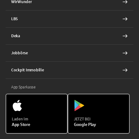
WirWunder
LBS
Deka
Jobbörse
Cockpit Immobilie
App Sparkasse
Laden im
JETZT BEI
App Store
Google Play