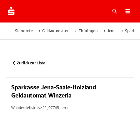
Suche
Navi
Standorte
Geldautomaten
Thüringen
Jena
Sparkas
Zurück zur Liste
Sparkasse Jena-Saale-Holzland
Geldautomat Winzerla
Wanderslebstraße 21, 07745 Jena