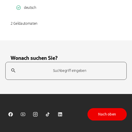
deutsch
2 Geldautomaten
Wonach suchen Sie?
Suchfeld
Tippen Sie, um nach Themen zu suchen. Verwenden Sie die Pfeil-T
Nach oben
Sparkasse auf Facebook
Sparkasse auf Youtube
Sparkasse auf Instagram
Sparkasse auf TikTok
Sparkasse auf LinkedIn