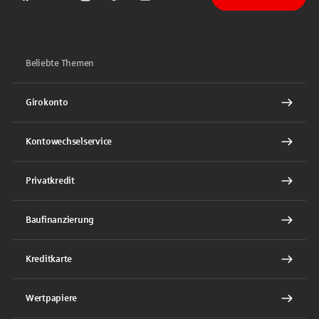
Sparkasse auf Facebook
Sparkasse auf Youtube
Sparkasse auf Instagram
Sparkasse auf TikTok
Sparkasse auf LinkedIn
Beliebte Themen
Girokonto
Kontowechselservice
Privatkredit
Baufinanzierung
Kreditkarte
Wertpapiere