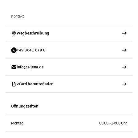
Kontakt
Wegbeschreibung
+
49
3641
679 0
info@s-jena.de
vCard herunterladen
Öffnungszeiten
Montag
00:00 - 24:00 Uhr