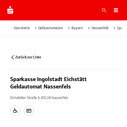
Suche
Navi
Standorte
Geldautomaten
Bayern
Nassenfels
Spark
Zurück zur Liste
Sparkasse Ingolstadt Eichstätt
Geldautomat Nassenfels
Eichstätter Straße 6, 85128 Nassenfels