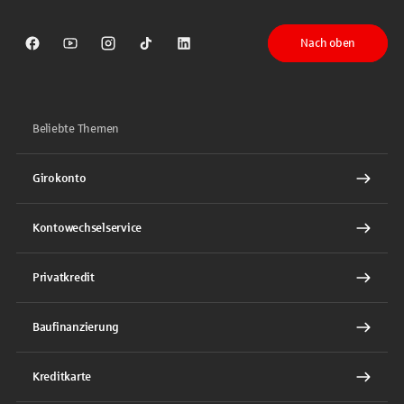
Nach oben
Sparkasse auf Facebook
Sparkasse auf Youtube
Sparkasse auf Instagram
Sparkasse auf TikTok
Sparkasse auf LinkedIn
Beliebte Themen
Girokonto
Kontowechselservice
Privatkredit
Baufinanzierung
Kreditkarte