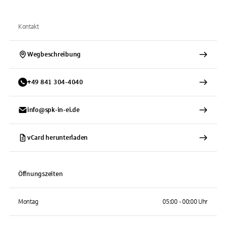
Kontakt
Wegbeschreibung
+
49
841
304-4040
info@spk-in-ei.de
vCard herunterladen
Öffnungszeiten
Montag
05:00 - 00:00 Uhr