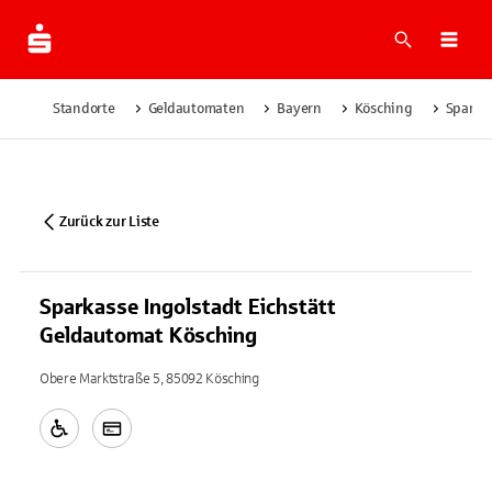
Suche
Navi
Standorte
Geldautomaten
Bayern
Kösching
Sparkas
Zurück zur Liste
Sparkasse Ingolstadt Eichstätt
Geldautomat Kösching
Obere Marktstraße 5, 85092 Kösching