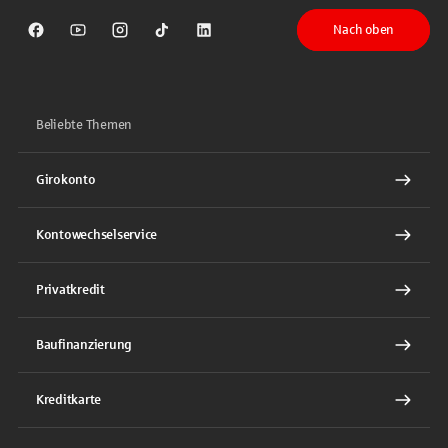
Nach oben
Sparkasse auf Facebook
Sparkasse auf Youtube
Sparkasse auf Instagram
Sparkasse auf TikTok
Sparkasse auf LinkedIn
Beliebte Themen
Girokonto
Kontowechselservice
Privatkredit
Baufinanzierung
Kreditkarte