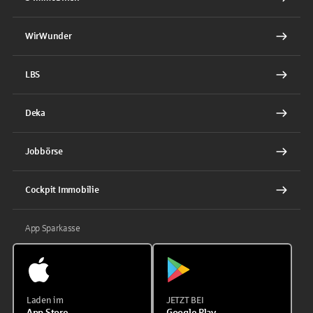
WirWunder
LBS
Deka
Jobbörse
Cockpit Immobilie
App Sparkasse
Laden im
JETZT BEI
App Store
Google Play