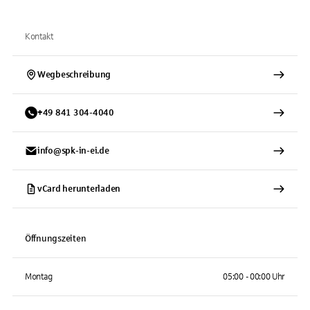
Kontakt
Wegbeschreibung
+
49
841
304-4040
info@spk-in-ei.de
vCard herunterladen
Öffnungszeiten
Montag
05:00 - 00:00 Uhr