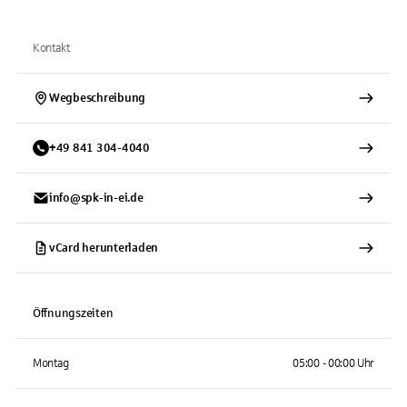
Kontakt
Wegbeschreibung
+
49
841
304-4040
info@spk-in-ei.de
vCard herunterladen
Öffnungszeiten
Montag
05:00 - 00:00 Uhr