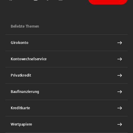
Sparkasse auf Facebook
Sparkasse auf Youtube
Sparkasse auf Instagram
Sparkasse auf TikTok
Sparkasse auf LinkedIn
Beliebte Themen
Girokonto
Kontowechselservice
Privatkredit
Baufinanzierung
Kreditkarte
Wertpapiere