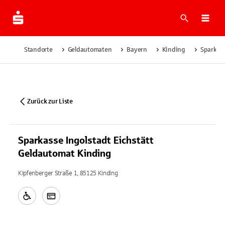
Suche
Navi
Standorte
Geldautomaten
Bayern
Kinding
Sparkass
Zurück zur Liste
Sparkasse Ingolstadt Eichstätt
Geldautomat Kinding
Kipfenberger Straße 1, 85125 Kinding