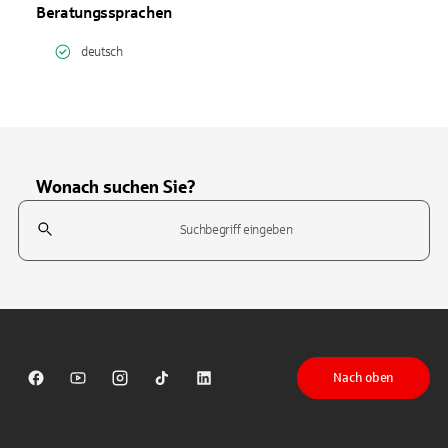
Beratungssprachen
deutsch
Wonach suchen Sie?
Suchfeld
Tippen Sie, um nach Themen zu suchen. Verwenden Sie die Pfeil-T
Nach oben
Sparkasse auf Facebook
Sparkasse auf Youtube
Sparkasse auf Instagram
Sparkasse auf TikTok
Sparkasse auf LinkedIn