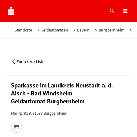
Suche
Navi
Standorte
Geldautomaten
Bayern
Burgbernheim
S
Zurück zur Liste
Sparkasse im Landkreis Neustadt a. d.
Aisch - Bad Windsheim
Geldautomat Burgbernheim
Marktplatz 9, 91593 Burgbernheim