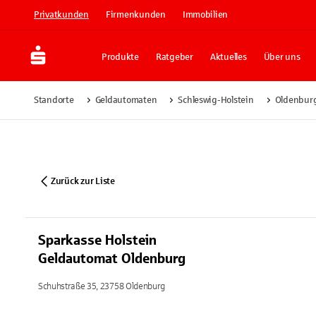
Privatkunden
Firmenkunden
Immobilien
Produkte
Ratgeber
Aktuelles
Über uns
Standorte
Geldautomaten
Schleswig-Holstein
Oldenbur
Zurück zur Liste
Sparkasse Holstein
Geldautomat Oldenburg
Schuhstraße 35, 23758 Oldenburg