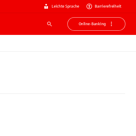
Leichte Sprache
Barrierefreiheit
Online-Banking
Suche