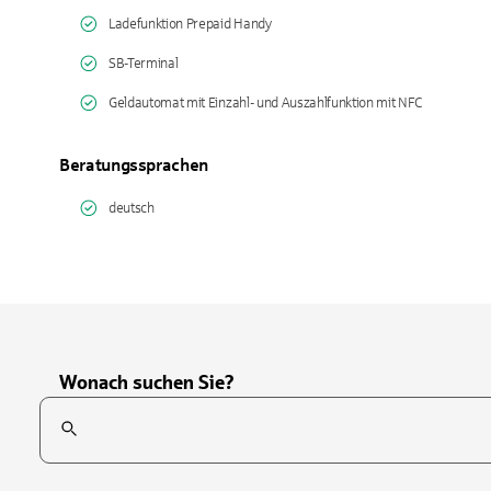
Ladefunktion Prepaid Handy
SB-Terminal
Geldautomat mit Einzahl- und Auszahlfunktion mit NFC
Beratungssprachen
deutsch
Wonach suchen Sie?
Suchfeld
Tippen Sie, um nach Themen zu suchen. Verwenden Sie die Pfei