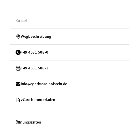
Kontakt
Wegbeschreibung
+
49
4531
508-0
+
49
4531
508-1
info@sparkasse-holstein.de
vCard herunterladen
Öffnungszeiten