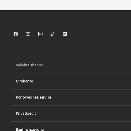
Sparkasse auf Facebook
Sparkasse auf Youtube
Sparkasse auf Instagram
Sparkasse auf TikTok
Sparkasse auf LinkedIn
Beliebte Themen
Girokonto
Kontowechselservice
Privatkredit
Baufinanzierung