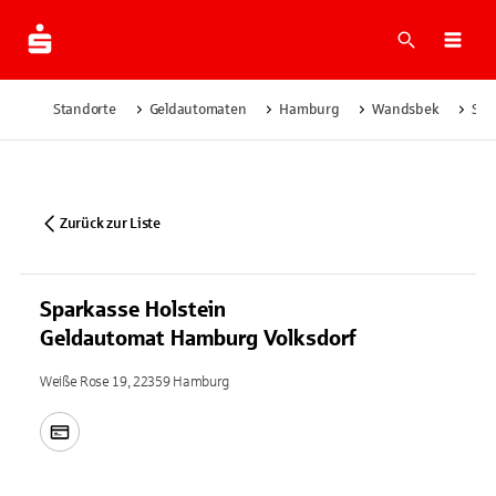
Suche
Navi
Standorte
Geldautomaten
Hamburg
Wandsbek
Spa
Zurück zur Liste
Sparkasse Holstein
Geldautomat Hamburg Volksdorf
Weiße Rose 19, 22359 Hamburg