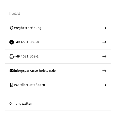
Kontakt
Wegbeschreibung
+
49
4531
508-0
+
49
4531
508-1
info@sparkasse-holstein.de
vCard herunterladen
Öffnungszeiten