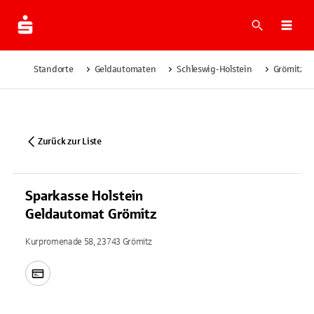
Suche
Navi
Standorte
Geldautomaten
Schleswig-Holstein
Grömitz
Zurück zur Liste
Sparkasse Holstein
Geldautomat Grömitz
Kurpromenade 58, 23743 Grömitz