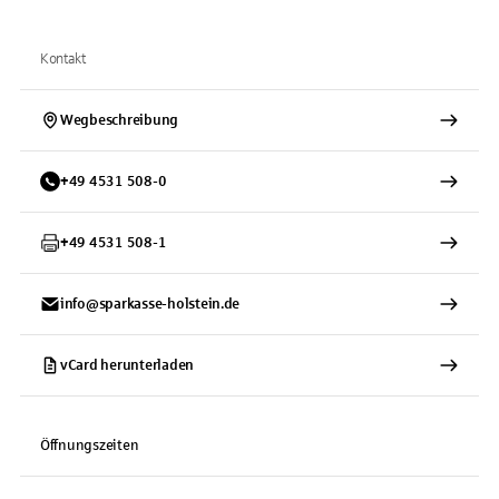
Kontakt
Wegbeschreibung
+
49
4531
508-0
+
49
4531
508-1
info@sparkasse-holstein.de
vCard herunterladen
Öffnungszeiten