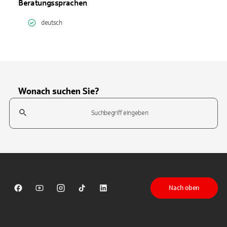
Beratungssprachen
deutsch
Wonach suchen Sie?
Suchfeld
Tippen Sie, um nach Themen zu suchen. Verwenden Sie die Pfeil-T
Nach oben
Sparkasse auf Facebook
Sparkasse auf Youtube
Sparkasse auf Instagram
Sparkasse auf TikTok
Sparkasse auf LinkedIn