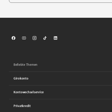
Tippen Sie, um nach Themen zu suchen. Verwenden Sie die Pfei
Sparkasse auf Facebook
Sparkasse auf Youtube
Sparkasse auf Instagram
Sparkasse auf TikTok
Sparkasse auf LinkedIn
Beliebte Themen
Girokonto
Kontowechselservice
Privatkredit