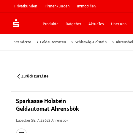
Privatkunden
Firmenkunden
Immobilien
Produkte
Ratgeber
Aktuelles
Über uns
Standorte
Geldautomaten
Schleswig-Holstein
Ahrensbö
Zurück zur Liste
Sparkasse Holstein
Geldautomat Ahrensbök
Lübecker Str. 7, 23623 Ahrensbök