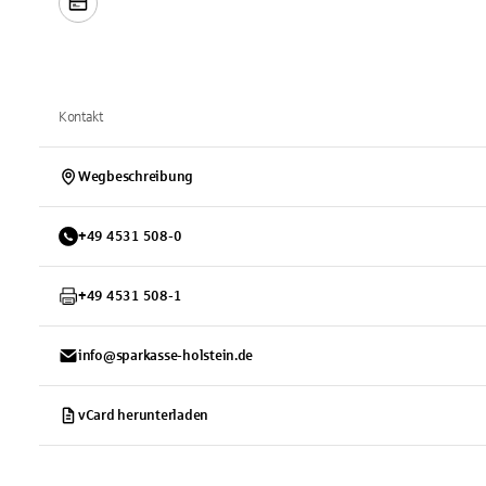
Kontakt
Wegbeschreibung
+
49
4531
508-0
+
49
4531
508-1
info@sparkasse-holstein.de
vCard herunterladen