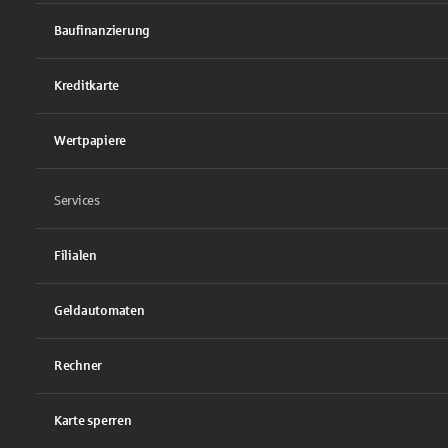
Baufinanzierung
Kreditkarte
Wertpapiere
Services
Filialen
Geldautomaten
Rechner
Karte sperren