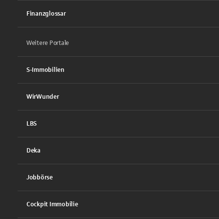
Finanzglossar
Weitere Portale
S-Immobilien
WirWunder
LBS
Deka
Jobbörse
Cockpit Immobilie