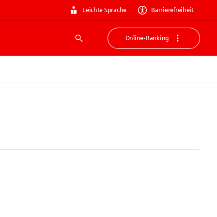
Leichte Sprache
Barrierefreiheit
Online-Banking
Suche