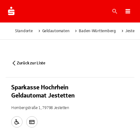
Suche
Navi
Standorte
Geldautomaten
Baden-Württemberg
Jestett
Zurück zur Liste
Sparkasse Hochrhein
Geldautomat Jestetten
Hombergstraße 1, 79798 Jestetten