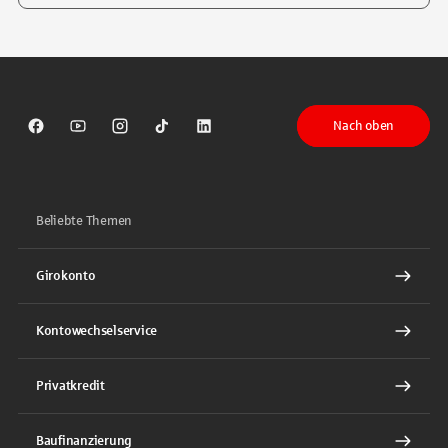
Tippen Sie, um nach Themen zu suchen. Verwenden Sie die Pfeil-T
Nach oben
Sparkasse auf Facebook
Sparkasse auf Youtube
Sparkasse auf Instagram
Sparkasse auf TikTok
Sparkasse auf LinkedIn
Beliebte Themen
Girokonto
Kontowechselservice
Privatkredit
Baufinanzierung