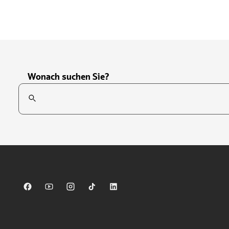
Wonach suchen Sie?
Suchfeld
Tippen Sie, um nach Themen zu suchen. Verwenden Sie die Pfei
Sparkasse auf Facebook
Sparkasse auf Youtube
Sparkasse auf Instagram
Sparkasse auf TikTok
Sparkasse auf LinkedIn