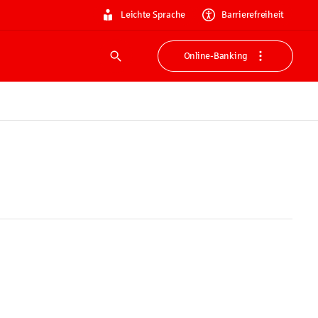
Leichte Sprache
Barrierefreiheit
Online-Banking
Suche