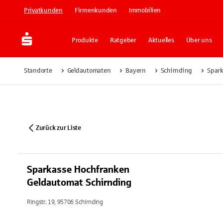
Privatkunden
Firmenkunden
Immobilien
Produkte
Ratgeber
Aktuelles
Über uns
Standorte
Geldautomaten
Bayern
Schirnding
Spark
Zurück zur Liste
Sparkasse Hochfranken
Geldautomat Schirnding
Ringstr. 19, 95706 Schirnding