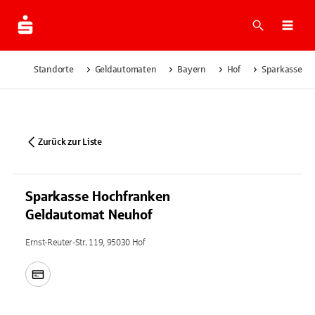
Suche
Navi
Standorte
Geldautomaten
Bayern
Hof
Sparkasse H
Zurück zur Liste
Sparkasse Hochfranken
Geldautomat Neuhof
Ernst-Reuter-Str. 119, 95030 Hof