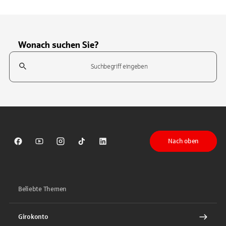
Wonach suchen Sie?
Suchfeld
Tippen Sie, um nach Themen zu suchen. Verwenden Sie die Pfeil-T
Nach oben
Sparkasse auf Facebook
Sparkasse auf Youtube
Sparkasse auf Instagram
Sparkasse auf TikTok
Sparkasse auf LinkedIn
Beliebte Themen
Girokonto