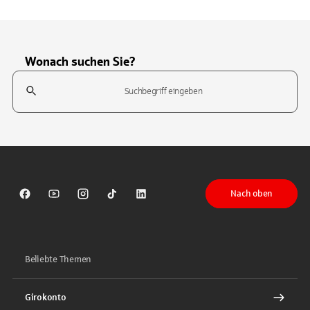
Wonach suchen Sie?
Suchfeld
Tippen Sie, um nach Themen zu suchen. Verwenden Sie die Pfeil-T
Nach oben
Sparkasse auf Facebook
Sparkasse auf Youtube
Sparkasse auf Instagram
Sparkasse auf TikTok
Sparkasse auf LinkedIn
Beliebte Themen
Girokonto