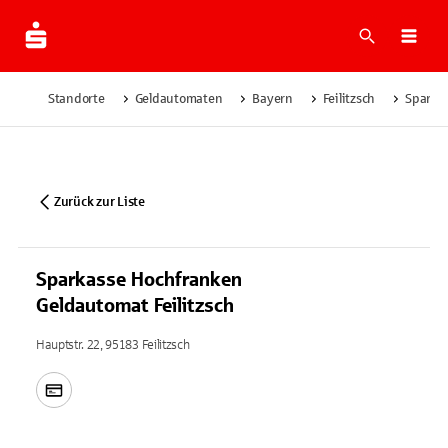
Suche
Navi
Standorte
Geldautomaten
Bayern
Feilitzsch
Sparkas
Zurück zur Liste
Sparkasse Hochfranken
Geldautomat Feilitzsch
Hauptstr. 22, 95183 Feilitzsch