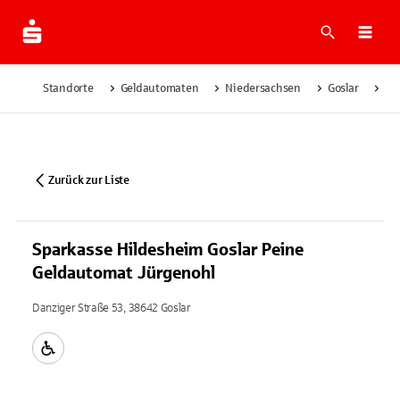
Suche
Navi
Standorte
Geldautomaten
Niedersachsen
Goslar
Sp
Zurück zur Liste
Sparkasse Hildesheim Goslar Peine
Geldautomat Jürgenohl
Danziger Straße 53, 38642 Goslar