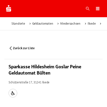
Suche
Navi
Standorte
Geldautomaten
Niedersachsen
Ilsede
Sp
Zurück zur Liste
Sparkasse Hildesheim Goslar Peine
Geldautomat Bülten
Schützenstraße 17, 31241 Ilsede