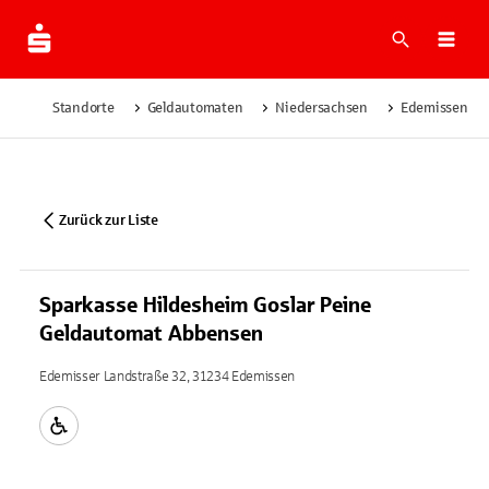
Suche
Navi
Standorte
Geldautomaten
Niedersachsen
Edemissen
Zurück zur Liste
Sparkasse Hildesheim Goslar Peine
Geldautomat Abbensen
Edemisser Landstraße 32, 31234 Edemissen