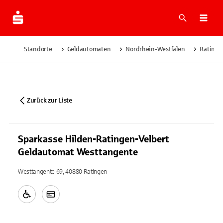
Suche
Navi
Standorte
Geldautomaten
Nordrhein-Westfalen
Ratinge
Zurück zur Liste
Sparkasse Hilden-Ratingen-Velbert
Geldautomat Westtangente
Westtangente 69, 40880 Ratingen