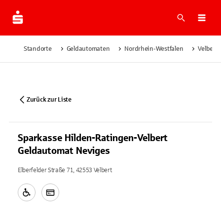
Suche
Navi
Standorte
Geldautomaten
Nordrhein-Westfalen
Velbert
Zurück zur Liste
Sparkasse Hilden-Ratingen-Velbert
Geldautomat Neviges
Elberfelder Straße 71, 42553 Velbert