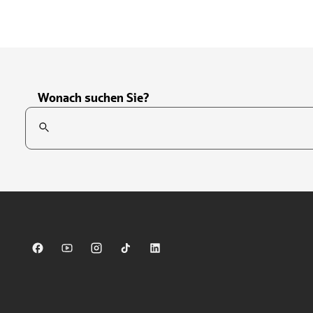
Wonach suchen Sie?
Suchfeld
Tippen Sie, um nach Themen zu suchen. Verwenden Sie die Pfei
Sparkasse auf Facebook
Sparkasse auf Youtube
Sparkasse auf Instagram
Sparkasse auf TikTok
Sparkasse auf LinkedIn