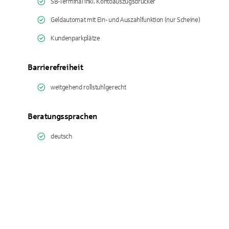
SB-Terminal inkl. Kontoauszugsdrucker
Geldautomat mit Ein- und Auszahlfunktion (nur Scheine)
Kundenparkplätze
Barrierefreiheit
weitgehend rollstuhlgerecht
Beratungssprachen
deutsch