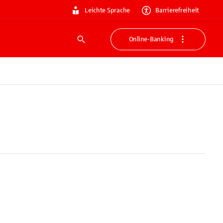
Leichte Sprache
Barrierefreiheit
Online-Banking
Suche