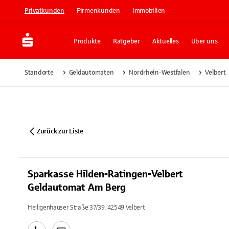
Privatkunden
Firmenkunden
Immobilien
Produkte
Ratgeber
Aktuelles
Über uns
Standorte
Geldautomaten
Nordrhein-Westfalen
Velbert
Zurück zur Liste
Sparkasse Hilden-Ratingen-Velbert
Geldautomat Am Berg
Heiligenhauser Straße 37/39, 42549 Velbert