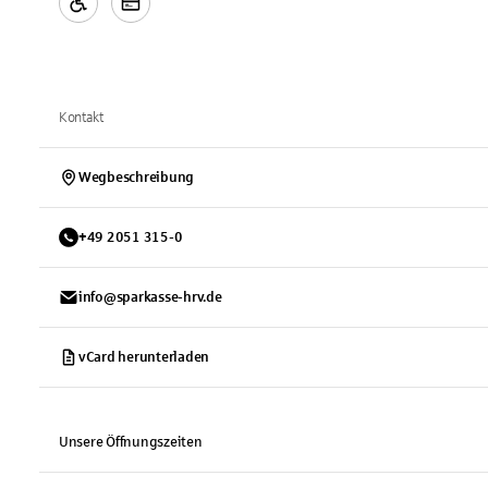
Kontakt
Wegbeschreibung
+
49
2051
315-0
info@sparkasse-hrv.de
vCard herunterladen
Unsere Öffnungszeiten