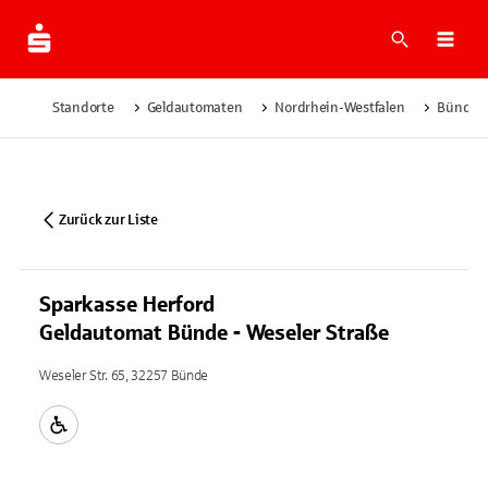
Suche
Navi
Standorte
Geldautomaten
Nordrhein-Westfalen
Bünde
Zurück zur Liste
Sparkasse Herford
Geldautomat Bünde - Weseler Straße
Weseler Str. 65, 32257 Bünde