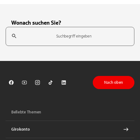
Wonach suchen Sie?
Suchfeld
Tippen Sie, um nach Themen zu suchen. Verwenden Sie die Pfeil-T
Nach oben
Sparkasse auf Facebook
Sparkasse auf Youtube
Sparkasse auf Instagram
Sparkasse auf TikTok
Sparkasse auf LinkedIn
Beliebte Themen
Girokonto