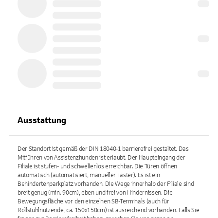
Ausstattung
Der Standort ist gemäß der DIN 18040-1 barrierefrei gestaltet. Das
Mitführen von Assistenzhunden ist erlaubt. Der Haupteingang der
Filiale ist stufen- und schwellenlos erreichbar. Die Türen öffnen
automatisch (automatisiert, manueller Taster). Es ist ein
Behindertenparkplatz vorhanden. Die Wege innerhalb der Filiale sind
breit genug (min. 90cm), eben und frei von Hindernissen. Die
Bewegungsfläche vor den einzelnen SB-Terminals (auch für
Rollstuhlnutzende, ca. 150x150cm) ist ausreichend vorhanden. Falls Sie