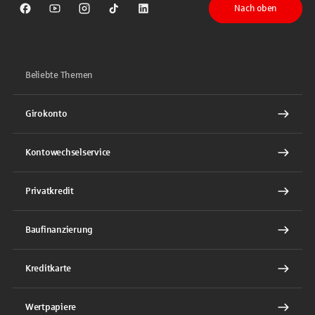
Nach oben
Sparkasse auf Facebook
Sparkasse auf Youtube
Sparkasse auf Instagram
Sparkasse auf TikTok
Sparkasse auf LinkedIn
Beliebte Themen
Girokonto
Kontowechselservice
Privatkredit
Baufinanzierung
Kreditkarte
Wertpapiere