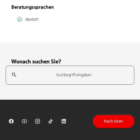
Beratungssprachen
deutsch
Wonach suchen Sie?
Suchfeld
Tippen Sie, um nach Themen zu suchen. Verwenden Sie die Pfeil-T
Nach oben
Sparkasse auf Facebook
Sparkasse auf Youtube
Sparkasse auf Instagram
Sparkasse auf TikTok
Sparkasse auf LinkedIn